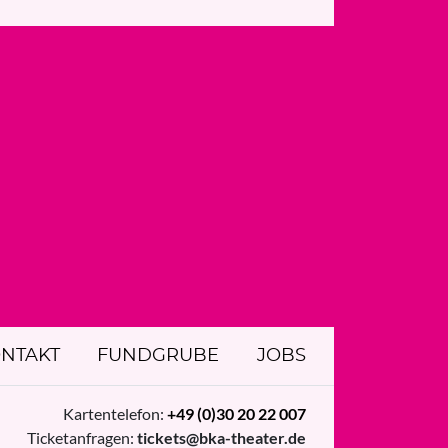
NTAKT
FUNDGRUBE
JOBS
Kartentelefon:
+49 (0)30 20 22 007
Ticketanfragen:
tickets@bka-theater.de