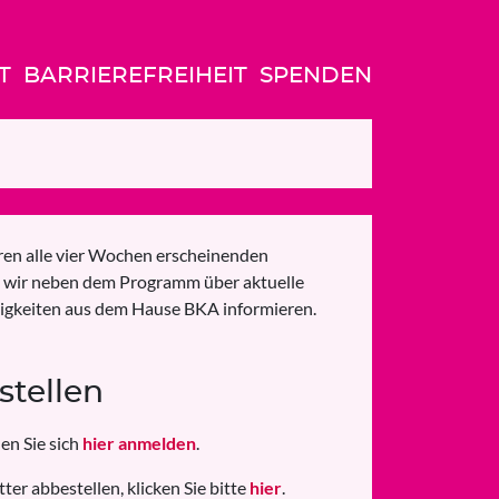
T
BARRIEREFREIHEIT
SPENDEN
eren alle vier Wochen erscheinenden
 wir neben dem Programm über aktuelle
igkeiten aus dem Hause BKA informieren.
stellen
en Sie sich
hier anmelden
.
er abbestellen, klicken Sie bitte
hier
.