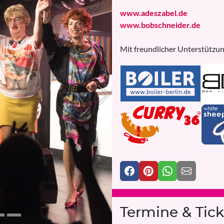
www.adeszabel.de
www.bobschneider.de
Mit freundlicher Unterstützun
Next
Termine & Tick