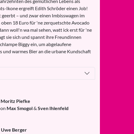
Jahrzehnten des gemütlichen Lebens als
ats-Ikone ergreift Edith Schröder einen Job!
 geerbt – und zwar einen Imbisswagen im
 oben 18 Euro für 'ne zerquetschte Avocado
dann woll'n wa mal sehen, watt ick erst für 'ne
sagt sie sich und spannt ihre Freundinnen
schlampe Biggy ein, um abgelaufene
 und warmes Bier an die urbane Kundschaft
g
Moritz Piefke
ion
Max Smogol
&
Sven Ihlenfeld
g
Uwe Berger