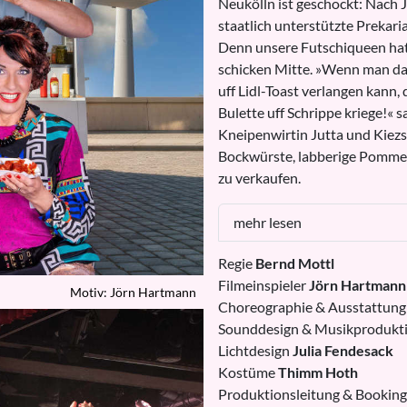
Neukölln ist geschockt: Nach 
staatlich unterstützte Prekari
Denn unsere Futschiqueen hat
schicken Mitte. »Wenn man da
uff Lidl-Toast verlangen kann, 
Bulette uff Schrippe kriege!« 
Kneipenwirtin Jutta und Kiez
Bockwürste, labberige Pommes
zu verkaufen.
mehr lesen
Regie
Bernd Mottl
Filmeinspieler
Jörn Hartmann
Motiv: Jörn Hartmann
Choreographie & Ausstattun
Sounddesign & Musikprodukt
Lichtdesign
Julia Fendesack
Kostüme
Thimm Hoth
Produktionsleitung & Bookin