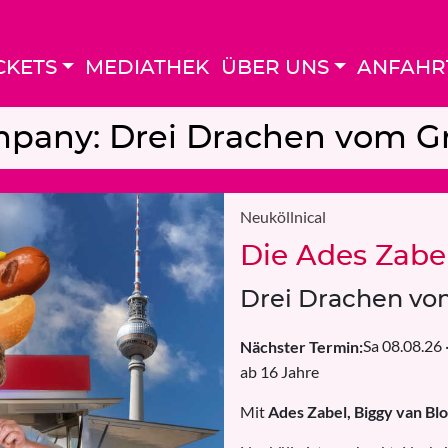
CKETS
MEDIATHEK
ÜBER UNS
ANFAHR
pany: Drei Drachen vom Gri
Neuköllnical
Die Ades Zabe
Drei Drachen vom
Sa 08.08.26
Nächster Termin:
ab 16 Jahre
Mit
Ades Zabel, Biggy van Bl