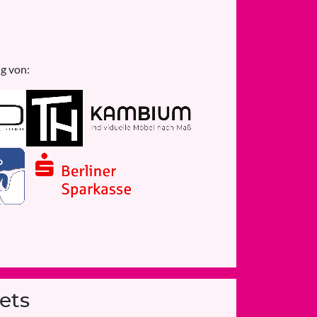
g von:
ets