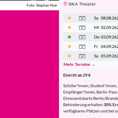
BKA Theater
Foto: Stephan Noë
Foto: Stephan Noë
Sa
08.08.26
Mi
02.09.26
Do
03.09.26
Fr
04.09.26
Sa
05.09.26
Mehr Termine →
Eintritt ab 29 €
Schüler*innen, Student*innen,
Empfänger*innen, Berlin-Pass-
Ehrenamtskarte Berlin/Brande
Behinderung erhalten
30% Er
verfügbaren Plätzen und bei u