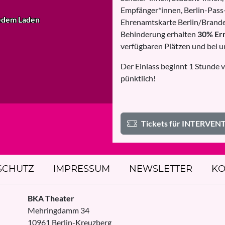
Empfänger*innen, Berlin-Pass-
e
dem Laden
Ehrenamtskarte Berlin/Brande
Behinderung erhalten
30% Er
verfügbaren Plätzen und bei u
Der Einlass beginnt 1 Stunde v
pünktlich!
Tickets für INTERVEN
SCHUTZ
IMPRESSUM
NEWSLETTER
KO
BKA Theater
Mehringdamm 34
10961
Berlin
-
Kreuzberg