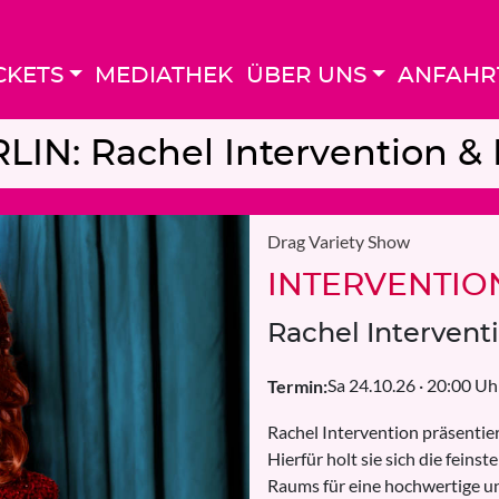
CKETS
MEDIATHEK
ÜBER UNS
ANFAHR
N: Rachel Intervention & 
Drag Variety Show
INTERVENTION
Rachel Intervent
Sa 24.10.26 · 20:00 U
Termin:
Rachel Intervention präsentier
Hierfür holt sie sich die fein
Raums für eine hochwertige u