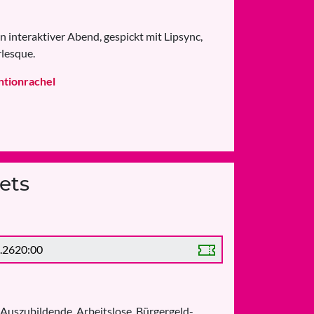
interaktiver Abend, gespickt mit Lipsync,
lesque.
tionrachel
ets
.26
20:00
 Auszubildende, Arbeitslose, Bürgergeld-