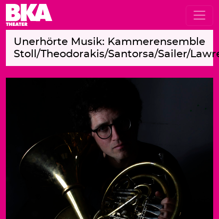
Unerhörte Musik: Kammerensemble
Stoll/Theodorakis/Santorsa/Sailer/Law