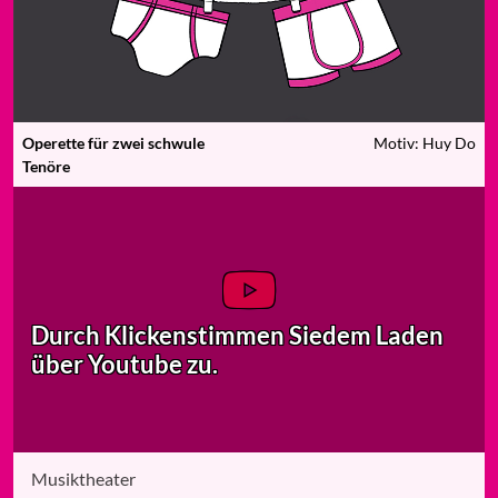
Operette für zwei schwule
Motiv: Huy Do
Tenöre
Durch Klicken
stimmen Sie
dem Laden
über Youtube zu.
Musiktheater