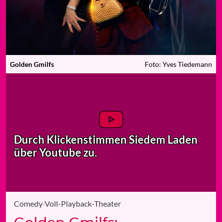
Golden Gmilfs
Foto: Yves Tiedemann
Durch Klicken
stimmen Sie
dem Laden
über Youtube zu.
Comedy
·
Voll-Playback-Theater