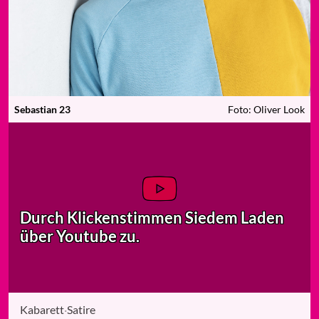
Sebastian 23
Foto: Oliver Look
Durch Klicken
stimmen Sie
dem Laden
über Youtube zu.
Kabarett
·
Satire