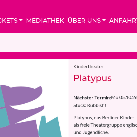
CKETS
MEDIATHEK
ÜBER UNS
ANFAHR
Kindertheater
Platypus
Mo 05.10.26
Nächster Termin:
Stück: Rubbish!
Platypus, das Berliner Kinder
als freie Theatergruppe englis
und Jugendliche.