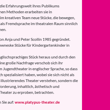
 die Erfahrungswelt ihres Publikums
hen Methoden erarbeiten sie in
m kreativen Team neue Stücke, die bewegen,
 als Fremdsprache im theatralen Raum sinnlich
hen.
n Anja und Peter Scollin 1985 gegründet.
lowneske Stücke für Kindergartenkinder in
englischsprachiges Stück heraus und durch den
ne große Nachfrage verschob sich ihr
 Jugendtheater in englischer Sprache, so dass
h spezialisiert haben, wobei sie sich nicht als
llustrierendes Theater verstehen, sondern die
rderung, inhaltlich, ästhetisch und
heater zu erproben, betrachten.
 Sie auf:
www.platypus-theater.de