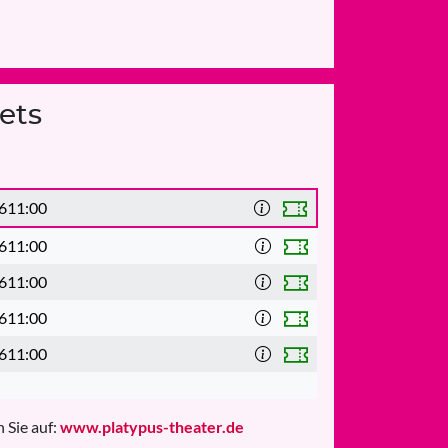
ets
6
11:00
6
11:00
6
11:00
6
11:00
6
11:00
 Sie auf:
www.platypus-theater.de