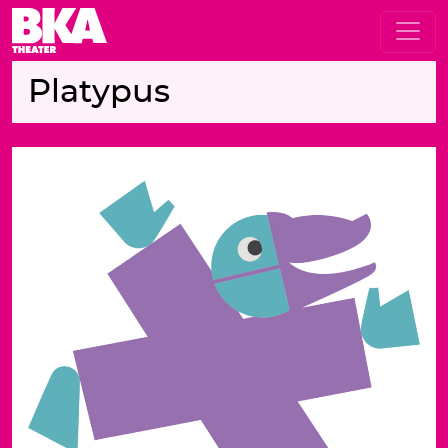
Platypus