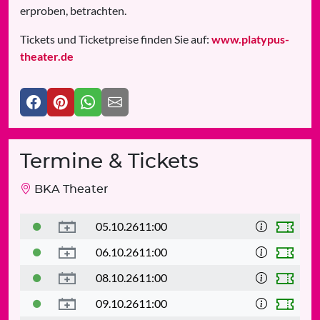
erproben, betrachten.
Tickets und Ticketpreise finden Sie auf:
www.platypus-
theater.de
Termine & Tickets
BKA Theater
05.10.26
11:00
06.10.26
11:00
08.10.26
11:00
09.10.26
11:00