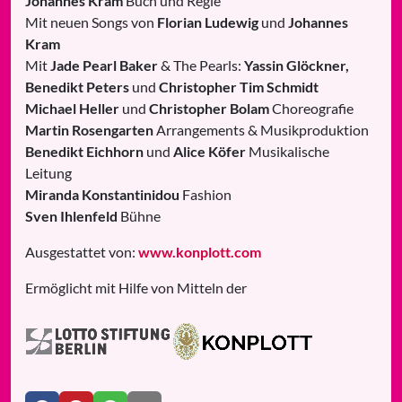
Johannes Kram
Buch und Regie
Mit neuen Songs von
Florian Ludewig
und
Johannes
Kram
Mit
Jade Pearl Baker
& The Pearls:
Yassin Glöckner,
Benedikt Peters
und
Christopher Tim Schmidt
Michael Heller
und
Christopher Bolam
Choreografie
Martin Rosengarten
Arrangements & Musikproduktion
Benedikt Eichhorn
und
Alice Köfer
Musikalische
Leitung
Miranda Konstantinidou
Fashion
Sven Ihlenfeld
Bühne
Ausgestattet von:
www.konplott.com
Ermöglicht mit Hilfe von Mitteln der