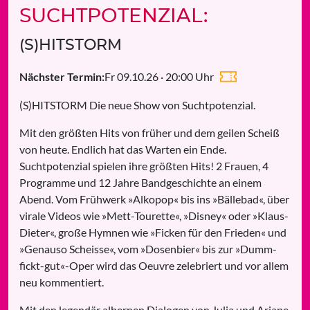
SUCHTPOTENZIAL:
(S)HITSTORM
Fr 09.10.26 · 20:00 Uhr
Nächster Termin:
(S)HITSTORM Die neue Show von Suchtpotenzial.
Mit den größten Hits von früher und dem geilen Scheiß
von heute. Endlich hat das Warten ein Ende.
Suchtpotenzial spielen ihre größten Hits! 2 Frauen, 4
Programme und 12 Jahre Bandgeschichte an einem
Abend. Vom Frühwerk »Alkopop« bis ins »Bällebad«, über
virale Videos wie »Mett-Tourette«, »Disney« oder »Klaus-
Dieter«, große Hymnen wie »Ficken für den Frieden« und
»Genauso Scheisse«, vom »Dosenbier« bis zur »Dumm-
fickt-gut«-Oper wird das Oeuvre zelebriert und vor allem
neu kommentiert.
Mit den legendär albernen Dialogen von Julia und Ariane