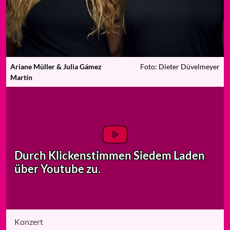
Ariane Müller & Julia Gámez
Foto: Dieter Düvelmeyer
Martín
Durch Klicken
stimmen Sie
dem Laden
über Youtube zu.
Konzert